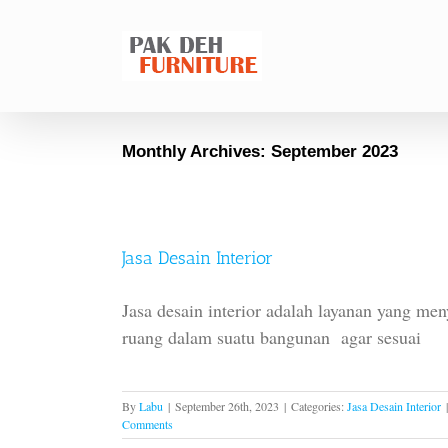
Skip
to
content
Monthly Archives:
September 2023
Jasa Desain Interior
Jasa desain interior adalah layanan yang m
ruang dalam suatu bangunan agar sesuai
By
Labu
|
September 26th, 2023
|
Categories:
Jasa Desain Interior
|
Comments