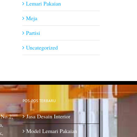
Lemari Pakaian
Meja
Partisi
Uncategorized
POS-POS TERBARU
 No.2,
Jasa Desain Interior
a,
Model Lemari Pakaian
k,