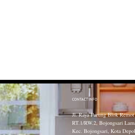
CONTACT INFO
Jl. Raya Parung Blok Remot
RT.1/RW.2, Bojongsari Lam
Kec. Bojongsari, Kota Depo