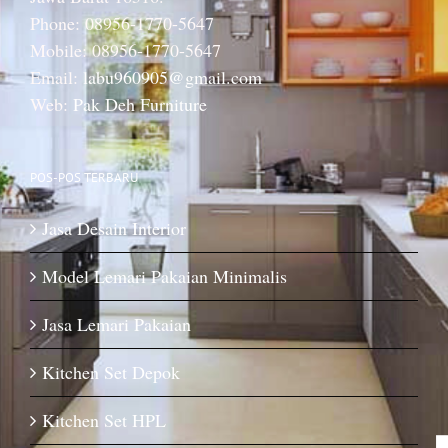
Phone: 08956-1770-5647
Mobile: 08956-1770-5647
Email:
labu960905@gmail.com
Web:
Pak Deh Furniture
POS-POS TERBARU
Jasa Desain Interior
Model Lemari Pakaian Minimalis
Jasa Lemari Pakaian
Kitchen Set Depok
Kitchen Set HPL