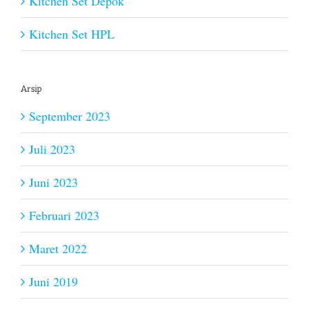
Kitchen Set Depok
Kitchen Set HPL
Arsip
September 2023
Juli 2023
Juni 2023
Februari 2023
Maret 2022
Juni 2019