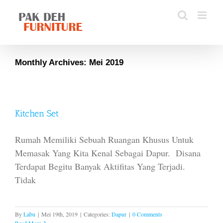
Skip
to
content
Monthly Archives:
Mei 2019
Kitchen Set
Rumah Memiliki Sebuah Ruangan Khusus Untuk
Memasak Yang Kita Kenal Sebagai Dapur. Disana
Terdapat Begitu Banyak Aktifitas Yang Terjadi.
Tidak
By
Labu
|
Mei 19th, 2019
|
Categories:
Dapur
|
0 Comments