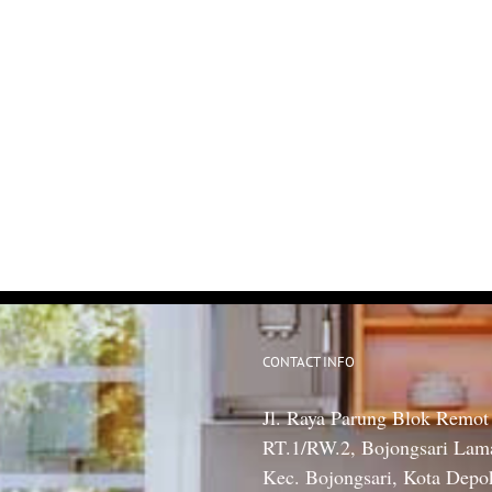
CONTACT INFO
Jl. Raya Parung Blok Remot
RT.1/RW.2, Bojongsari Lam
Kec. Bojongsari, Kota Depo