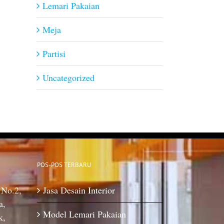
Lemari Pakaian
Meja
Partisi
Uncategorized
POS-POS TERBARU
 No.2,
Jasa Desain Interior
a,
Model Lemari Pakaian
k,